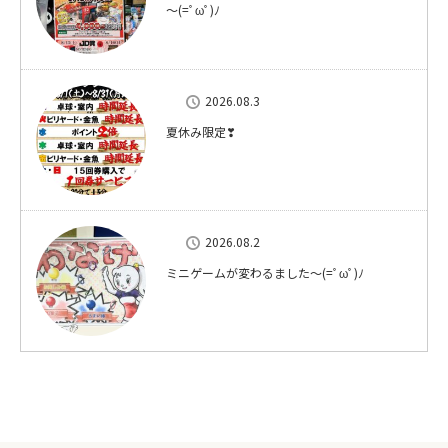
～(=ﾟωﾟ)ﾉ
2026.08.3
夏休み限定❣
2026.08.2
ミニゲームが変わるました～(=ﾟωﾟ)ﾉ