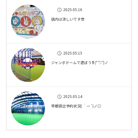
2025.05.16
店内は涼しいです😎
2025.05.15
ジャンボドームで遊ぼう❣(*’▽’)ノ
2025.05.14
早朝貸出予約状況( ｀ー´)ノ⚾