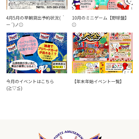
4月5月の早朝貸出予約状況( ｀
10月のミニゲーム【野球盤】
ー´)ノ⚾
⚾
今月のイベントはこちら
【年末年始イベント一覧】
(≧▽≦)