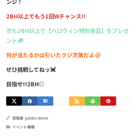
ンジ！
2BH以上でもう1回Wチャンス!!
次も2BH以上で【ハロウィン特別景品】をプレゼ
ント🎁
何が当たるかは引いたクジ次第だよ🌝
ぜひ挑戦してねッ💓
目指せ!!2BH⚾
投稿者:
jumbo-dome
イベント情報